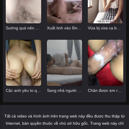
Sướng quá nên nằm im cho anh địt
Xuất tinh vào lồn con bồ nhí
Vừa bj vừa cạ bướm sướng phát khóc
Cặc anh yêu to quá làm em nứng hết cả lồn
Sang nhà người yêu chơi, địt ngay được cô em gái
Chăn được em rau sạch lồn thơm ở Hai Bà Trưng
Tất cả video và hình ảnh trên trang web này đều được thu thập từ
Internet, bản quyền thuộc về chủ sở hữu gốc. Trang web này chỉ